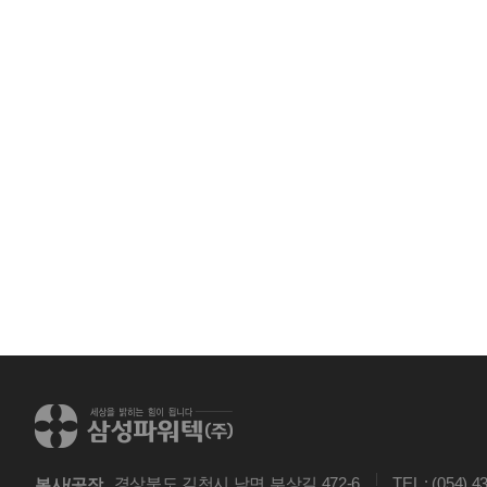
경상북도 김천시 남면 부상길 472-6
TEL : (054) 4
본사/공장