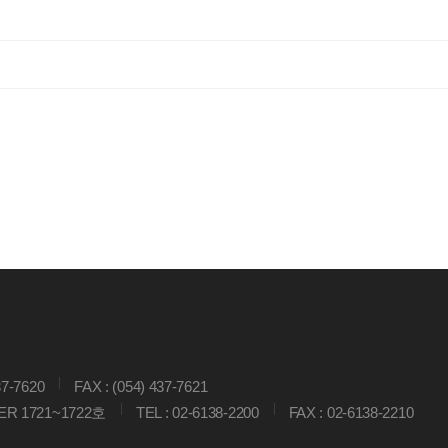
37-7620
FAX : (054) 437-7621
 1721~1722호
TEL : 02-6138-2200
FAX : 02-6138-2210