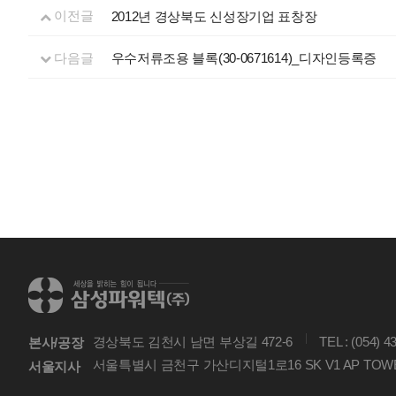
이전글
2012년 경상북도 신성장기업 표창장
다음글
우수저류조용 블록(30-0671614)_디자인등록증
경상북도 김천시 남면 부상길 472-6
TEL : (054) 4
본사/공장
서울특별시 금천구 가산디지털1로16 SK V1 AP TOWER
서울지사