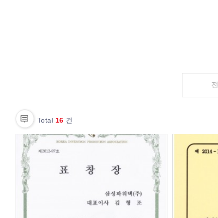
Total
16
건