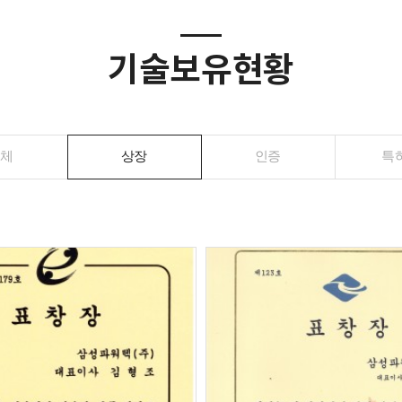
기술보유현황
전체
상장
인증
특